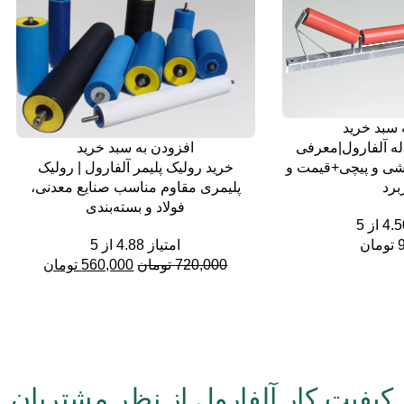
 سبد خرید
اله آلفارول|معرفی
افزودن به سبد خرید
وشی و پیچی+قیمت و
خرید رولیک پلیمر آلفارول | رولیک
برد
پلیمری مقاوم مناسب صنایع معدنی،
فولاد و بسته‌بندی
4.5
از 5
ن
امتیاز
4.88
از 5
720,000 تومان
560,000 تومان
کیفیت کار آلفارول از نظر مشتریان