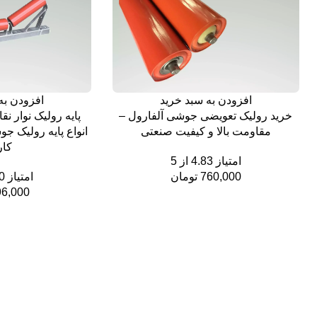
افزودن به سبد خرید
افزودن به
خرید رولیک تعویضی جوشی آلفارول –
پایه رولیک نوار نق
مقاومت بالا و کیفیت صنعتی
انواع پایه رولیک ج
کار
امتیاز
4.83
از 5
760,000 تومان
امتیاز
0
96,000 توما